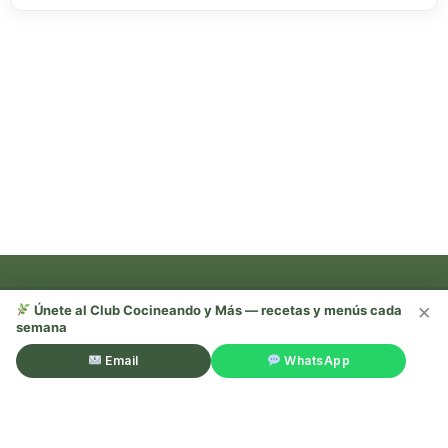
×
Únete al Club Cocineando y Más — recetas y menús cada
semana
Recetas, trucos y mucho más —
¡sígueme en redes!
Email
WhatsApp