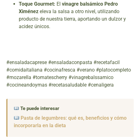
Toque Gourmet:
El
vinagre balsámico Pedro
Ximénez
eleva la salsa a otro nivel, utilizando
producto de nuestra tierra, aportando un dulzor y
acidez únicos.
#ensaladacaprese #ensaladaconpasta #recetafacil
#comidaitaliana #cocinafresca #verano #platocompleto
#mozarella #tomatescherry #vinagrebalssamico
#cocineandoymas #recetasaludable #cenaligera
Te puede interesar
Pasta de legumbres: qué es, beneficios y cómo
incorporarla en la dieta