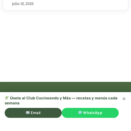
julio 15, 2026
×
Únete al Club Cocineando y Más — recetas y menús cada
semana
Recetas, trucos y mucho más —
¡sígueme en redes!
Email
WhatsApp