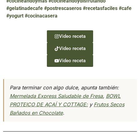
#cocineandoymas #cocineandoydisfrutando
#gelatinadecafe #postrescaseros #recetasfaciles #cafe
#yogurt #cocinacasera
Video receta
Video receta
Video receta
Para terminar con algo dulce, apunta también:
Mermelada Express Saludable de Fresa
,
BOWL
PROTEICO DE AÇAÍ Y COTTAGE:
y
Frutos Secos
Bañados en Chocolate
.