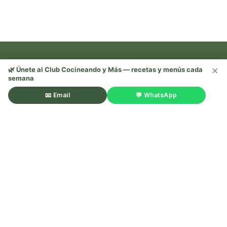
×
🌿 Únete al Club Cocineando y Más — recetas y menús cada
semana
Recetas, trucos y mucho más —
¡sígueme en redes! 🌿
📧 Email
💬 WhatsApp
©Cocineando y Más. Todos los derechos reservados.
Aviso
legal
.