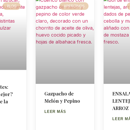
BLOG
APERITIVOS
tes:
Gazpacho de
ENSAL
mejor?
Melón y Pepino
LENTEJ
e la
ARROZ
LEER MÁS
LEER M