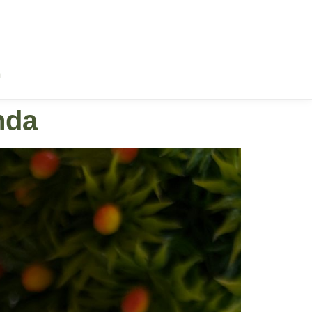
a
nda