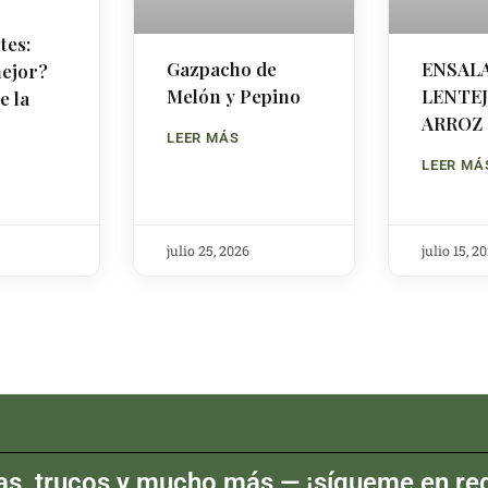
tes:
Gazpacho de
ENSAL
mejor?
Melón y Pepino
LENTEJ
e la
ARROZ
LEER MÁS
LEER MÁ
julio 25, 2026
julio 15, 2
as, trucos y mucho más — ¡sígueme en red