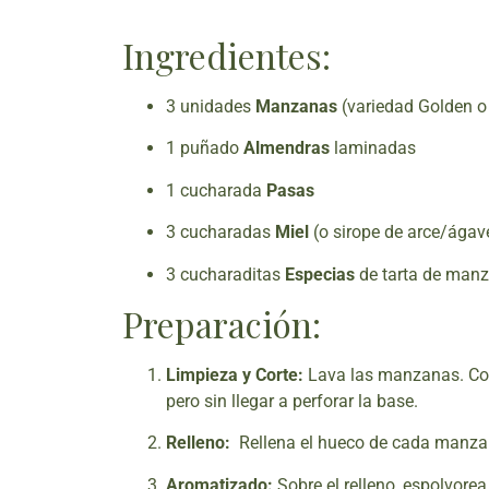
Ingredientes:
3 unidades
Manzanas
(variedad Golden o 
1 puñado
Almendras
laminadas
1 cucharada
Pasas
3 cucharadas
Miel
(o sirope de arce/ágav
3 cucharaditas
Especias
de tarta de manz
Preparación:
Limpieza y Corte:
Lava las manzanas. Con
pero sin llegar a perforar la base.
Relleno:
Rellena el hueco de cada manzan
Aromatizado:
Sobre el relleno, espolvore