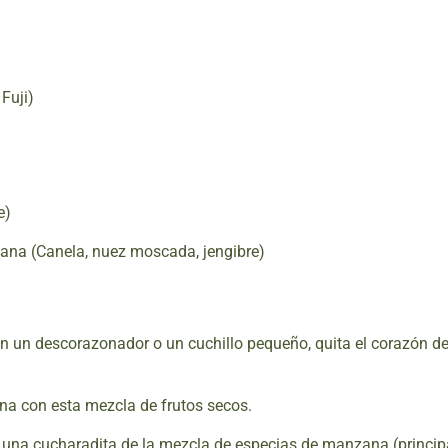
Fuji)
e)
ana (Canela, nuez moscada, jengibre)
 un descorazonador o un cuchillo pequeño, quita el corazón d
a con esta mezcla de frutos secos.
a una cucharadita de la mezcla de especias de manzana (princip