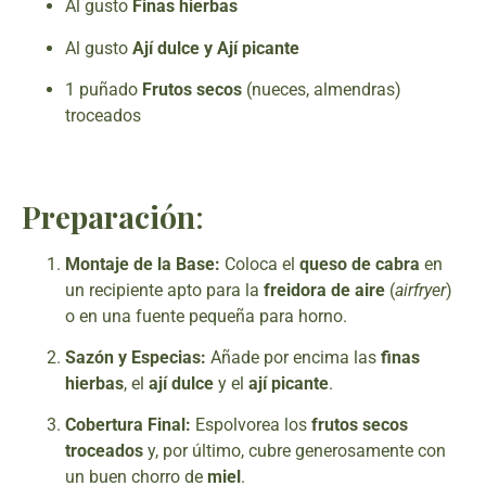
Al gusto
Finas hierbas
Al gusto
Ají dulce y Ají picante
1 puñado
Frutos secos
(nueces, almendras)
troceados
Preparación
:
Montaje de la Base:
Coloca el
queso de cabra
en
un recipiente apto para la
freidora de aire
(
airfryer
)
o en una fuente pequeña para horno.
Sazón y Especias:
Añade por encima las
finas
hierbas
, el
ají dulce
y el
ají picante
.
Cobertura Final:
Espolvorea los
frutos secos
troceados
y, por último, cubre generosamente con
un buen chorro de
miel
.