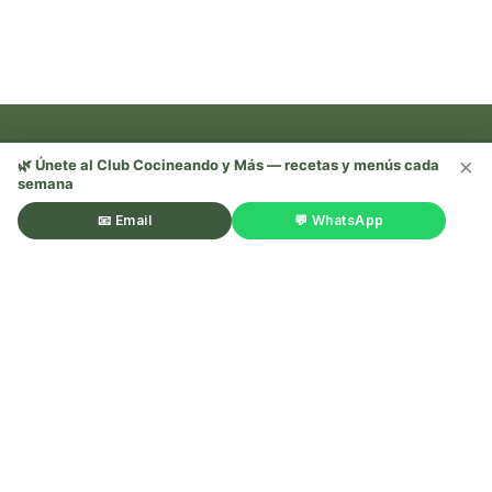
×
🌿 Únete al Club Cocineando y Más — recetas y menús cada
semana
Recetas, trucos y mucho más —
¡sígueme en redes! 🌿
📧 Email
💬 WhatsApp
©Cocineando y Más. Todos los derechos reservados.
Aviso
legal
.