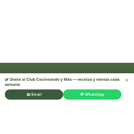
×
🌿 Únete al Club Cocineando y Más — recetas y menús cada
semana
Recetas, trucos y mucho más —
¡sígueme en redes! 🌿
📧 Email
💬 WhatsApp