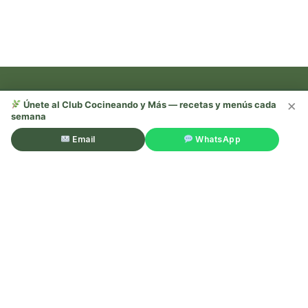
×
Únete al Club Cocineando y Más — recetas y menús cada
semana
Recetas, trucos y mucho más —
¡sígueme en redes!
Email
WhatsApp
©Cocineando y Más. Todos los derechos reservados.
Aviso
legal
.