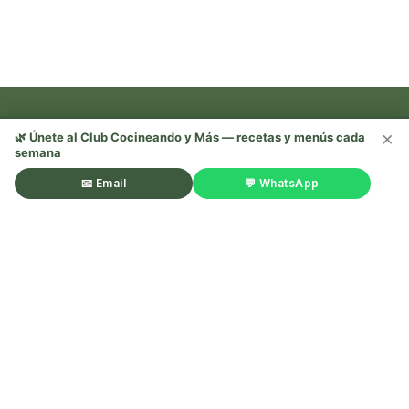
×
🌿 Únete al Club Cocineando y Más — recetas y menús cada
semana
Recetas, trucos y mucho más —
¡sígueme en redes! 🌿
📧 Email
💬 WhatsApp
©Cocineando y Más. Todos los derechos reservados.
Aviso
legal
.