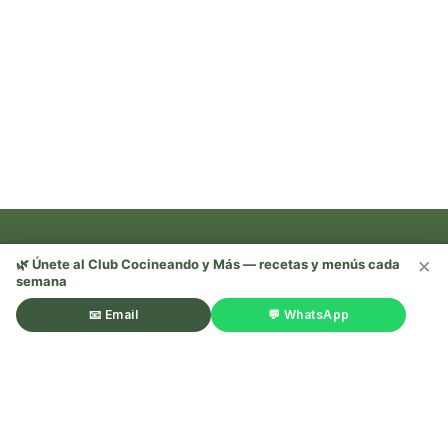
×
🌿 Únete al Club Cocineando y Más — recetas y menús cada
semana
Recetas, trucos y mucho más —
¡sígueme en redes! 🌿
📧 Email
💬 WhatsApp