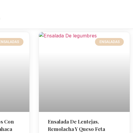
a
ENSALADAS
ENSALADAS
os Con
Ensalada De Lentejas,
ahaca
Remolacha Y Queso Feta