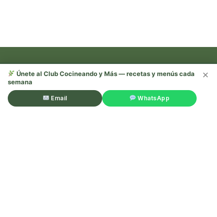
×
Únete al Club Cocineando y Más — recetas y menús cada
semana
Recetas, trucos y mucho más —
¡sígueme en redes!
Email
WhatsApp
©Cocineando y Más. Todos los derechos reservados.
Aviso
legal
.