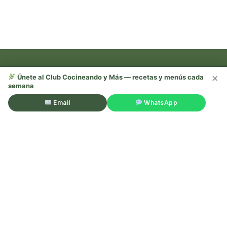
×
Únete al Club Cocineando y Más — recetas y menús cada
semana
Recetas, trucos y mucho más —
¡sígueme en redes!
Email
WhatsApp
©Cocineando y Más. Todos los derechos reservados.
Aviso
legal
.