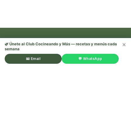
×
🌿 Únete al Club Cocineando y Más — recetas y menús cada
semana
Recetas, trucos y mucho más —
¡sígueme en redes! 🌿
📧 Email
💬 WhatsApp
©Cocineando y Más. Todos los derechos reservados.
Aviso
legal
.