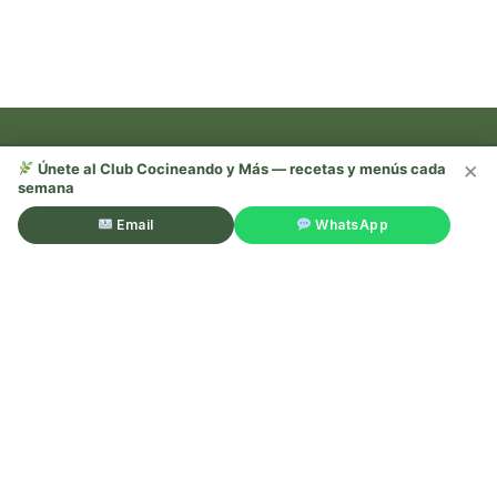
×
Únete al Club Cocineando y Más — recetas y menús cada
semana
Recetas, trucos y mucho más —
¡sígueme en redes!
Email
WhatsApp
©Cocineando y Más. Todos los derechos reservados.
Aviso
legal
.