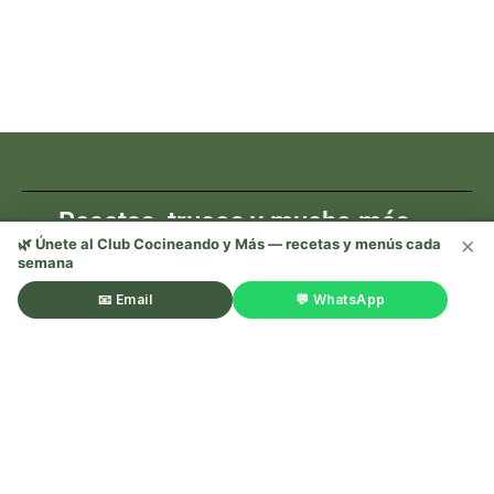
Recetas, trucos y mucho más —
×
¡sígueme en redes! 🌿
🌿 Únete al Club Cocineando y Más — recetas y menús cada
semana
📧 Email
💬 WhatsApp
©Cocineando y Más. Todos los derechos reservados.
Aviso
legal
.