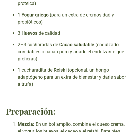
proteica)
1
Yogur griego
(para un extra de cremosidad y
probióticos)
3
Huevos
de calidad
2–3 cucharadas de
Cacao saludable
(endulzado
con dátiles o cacao puro y añade el endulzante que
prefieras)
1 cucharadita de
Reishi
(opcional, un hongo
adaptógeno para un extra de bienestar y darle sabor
a trufa)
Preparación:
Mezcla:
En un bol amplio, combina el queso crema,
el yogur, los huevos, el cacao y el reishi. Bate bien