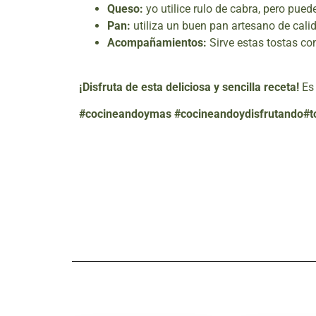
Queso:
yo utilice rulo de cabra, pero pued
Pan:
utiliza un buen pan artesano de calida
Acompañamientos:
Sirve estas tostas co
¡Disfruta de esta deliciosa y sencilla receta!
Es 
#cocineandoymas #cocineandoydisfrutando#to