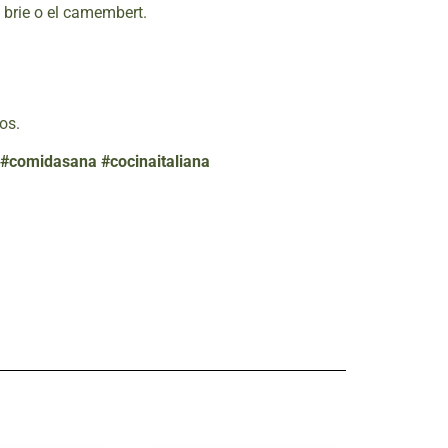
l brie o el camembert.
os.
#comidasana #cocinaitaliana