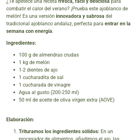
¿Te apetece una receta
fresca, fácil y deliciosa
para
combatir el calor del verano? ¡Prueba este ajoblanco de
melón! Es una versión
innovadora y sabrosa
del
tradicional ajoblanco andaluz, perfecta para
entrar en la
semana con energía
.
Ingredientes:
100 g de almendras crudas
1 kg de melón
1-2 dientes de ajo
1 cucharadita de sal
1 cucharada de vinagre
Agua al gusto (200-250 ml)
50 ml de aceite de oliva virgen extra (AOVE)
Elaboración:
Trituramos los ingredientes sólidos:
En un
procesador de alimentos, añadimos el ajo, las