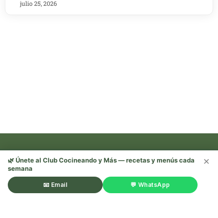
julio 25, 2026
×
🌿 Únete al Club Cocineando y Más — recetas y menús cada
semana
Recetas, trucos y mucho más —
¡sígueme en redes! 🌿
📧 Email
💬 WhatsApp