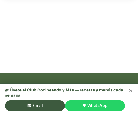
×
🌿 Únete al Club Cocineando y Más — recetas y menús cada
semana
Recetas, trucos y mucho más —
¡sígueme en redes! 🌿
📧 Email
💬 WhatsApp