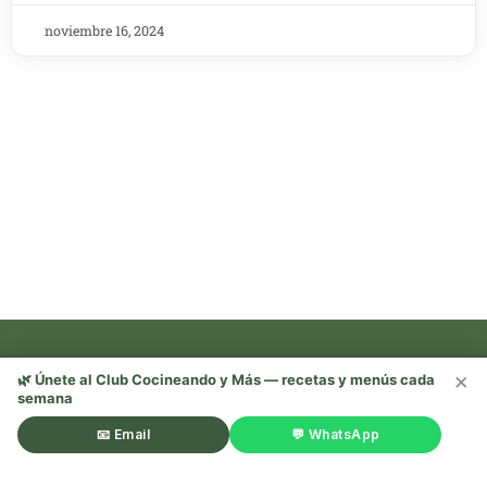
noviembre 16, 2024
×
🌿 Únete al Club Cocineando y Más — recetas y menús cada
semana
Recetas, trucos y mucho más —
¡sígueme en redes! 🌿
📧 Email
💬 WhatsApp