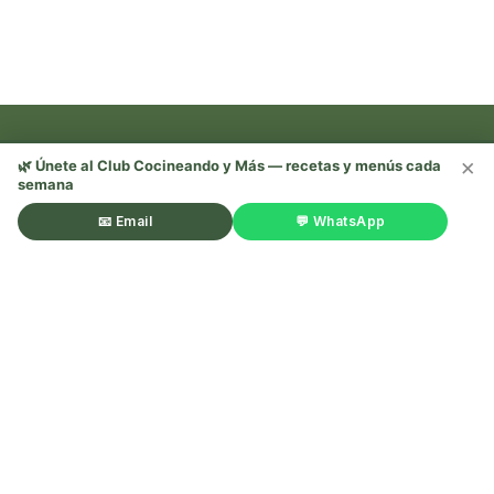
×
🌿 Únete al Club Cocineando y Más — recetas y menús cada
semana
Recetas, trucos y mucho más —
¡sígueme en redes! 🌿
📧 Email
💬 WhatsApp
©Cocineando y Más. Todos los derechos reservados.
Aviso
legal
.