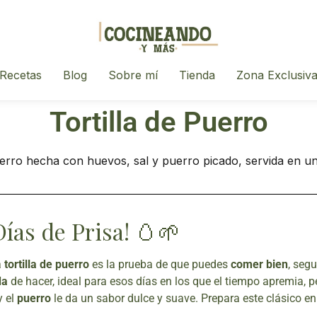
Recetas
Blog
Sobre mí
Tienda
Zona Exclusiv
Tortilla de Puerro
Días de Prisa! 🥚🌱
a
tortilla de puerro
es la prueba de que puedes
comer bien
, segu
da
de hacer, ideal para esos días en los que el tiempo apremia, per
 el
puerro
le da un sabor dulce y suave. Prepara este clásico e