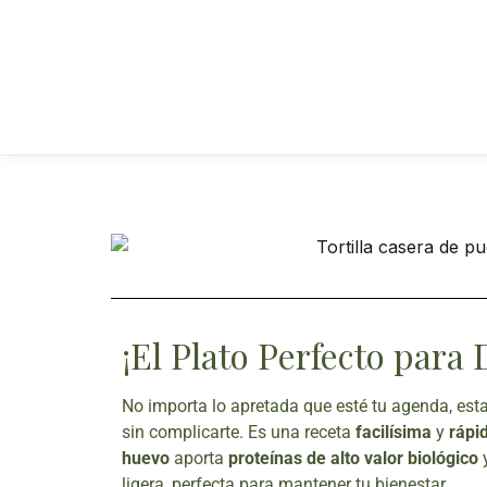
¡El Plato Perfecto para 
No importa lo apretada que esté tu agenda, est
sin complicarte. Es una receta
facilísima
y
rápi
huevo
aporta
proteínas de alto valor biológico
y
ligera, perfecta para mantener tu bienestar.