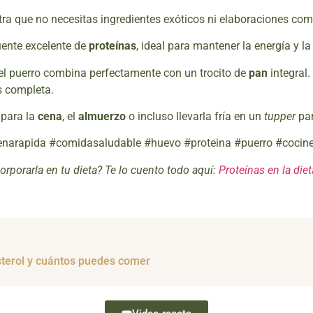
a que no necesitas ingredientes exóticos ni elaboraciones comp
ente excelente de
proteínas
, ideal para mantener la energía y l
el puerro combina perfectamente con un trocito de
pan
integral
 completa.
 para la
cena
, el
almuerzo
o incluso llevarla fría en un
tupper
par
 #cenarapida #comidasaludable #huevo #proteina #puerro #cocin
rporarla en tu dieta? Te lo cuento todo aquí:
Proteínas en la die
sterol y cuántos puedes comer