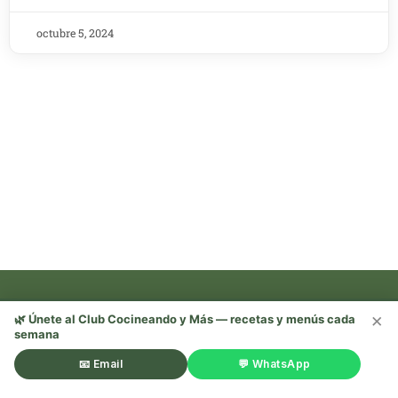
octubre 5, 2024
×
🌿 Únete al Club Cocineando y Más — recetas y menús cada
semana
Recetas, trucos y mucho más —
¡sígueme en redes! 🌿
📧 Email
💬 WhatsApp