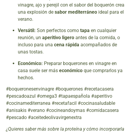
vinagre, ajo y perejil con el sabor del boquerón crea
una explosión de
sabor mediterráneo
ideal para el
verano.
Versátil:
Son perfectos como
tapa
en cualquier
reunión, un
aperitivo ligero
antes de la comida, o
incluso para una
cena rápida
acompañados de
unas tostas.
Económico:
Preparar boquerones en vinagre en
casa suele ser más
económico
que comprarlos ya
hechos.
#boqueronesenvinagre #boquerones #recetacasera
#pescadoazul #omega3 #tapaespañola #aperitivo
#cocinamediterranea #recetafacil #cocinasaludable
#anisakis #verano #cocineandoymas #comidacasera
#pescado #aceitedeolivavirgenextra
¿Quieres saber más sobre la proteína y cómo incorporarla