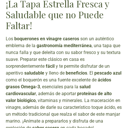
¡La Tapa Estrella Fresca y
Saludable que no Puede
Faltar!
Los
boquerones en vinagre caseros
son un auténtico
emblema de la
gastronomía mediterránea
, una tapa que
nunca falla y que deleita con su sabor fresco y su textura
suave. Preparar este clásico en casa es
sorprendentemente
fácil
y te permite disfrutar de un
aperitivo
saludable
y lleno de
beneficios
. El
pescado azul
como el boquerón es una fuente excelente de
ácidos
grasos Omega-3
, esenciales para la
salud
cardiovascular
, además de aportar
proteínas de alto
valor biológico
, vitaminas y minerales. La maceración en
vinagre, además de darle su característico toque ácido, es
un método tradicional que realza el sabor de este manjar
marino. ¡Anímate a prepararlos y disfruta de una
explosión de
sabor casero
en cada bocado!