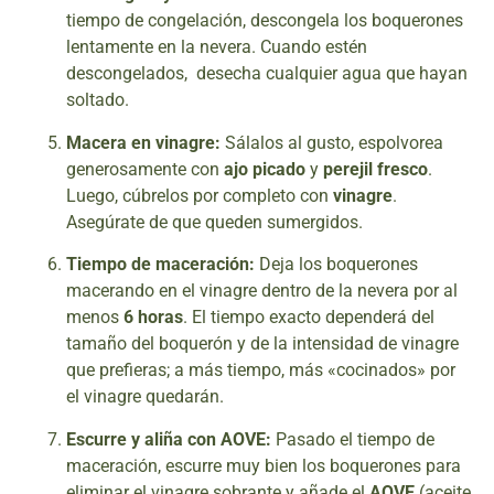
tiempo de congelación, descongela los boquerones
lentamente en la nevera. Cuando estén
descongelados, desecha cualquier agua que hayan
soltado.
Macera en vinagre:
Sálalos al gusto, espolvorea
generosamente con
ajo picado
y
perejil fresco
.
Luego, cúbrelos por completo con
vinagre
.
Asegúrate de que queden sumergidos.
Tiempo de maceración:
Deja los boquerones
macerando en el vinagre dentro de la nevera por al
menos
6 horas
. El tiempo exacto dependerá del
tamaño del boquerón y de la intensidad de vinagre
que prefieras; a más tiempo, más «cocinados» por
el vinagre quedarán.
Escurre y aliña con AOVE:
Pasado el tiempo de
maceración, escurre muy bien los boquerones para
eliminar el vinagre sobrante y añade el
AOVE
(aceite