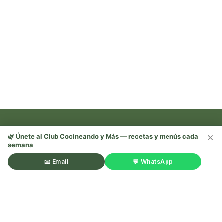
×
🌿 Únete al Club Cocineando y Más — recetas y menús cada
semana
Recetas, trucos y mucho más —
¡sígueme en redes! 🌿
📧 Email
💬 WhatsApp