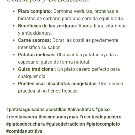
Plato completo:
Combina verduras, proteínas e
hidratos de carbono para una comida equilibrada.
Beneficios de las verduras:
Aporta fibra, vitaminas
y antioxidantes.
Carne sabrosa:
Dorar las costillas previamente
intensifica su sabor.
Patatas melosas:
Chascar las patatas ayuda a
espesar el guiso de forma natural.
Guiso tradicional:
Un plato casero perfecto para
cualquier día.
Puedes usar alcachofas congeladas:
Una opción
práctica si no tienes frescas.
#patatasguisadas #costillas #alcachofas #guiso
#recetacasera #cocineandoymas #recetasdepuchero
#platosdecuchara #guisodetradicion #platocompleto
#comidanutritiva